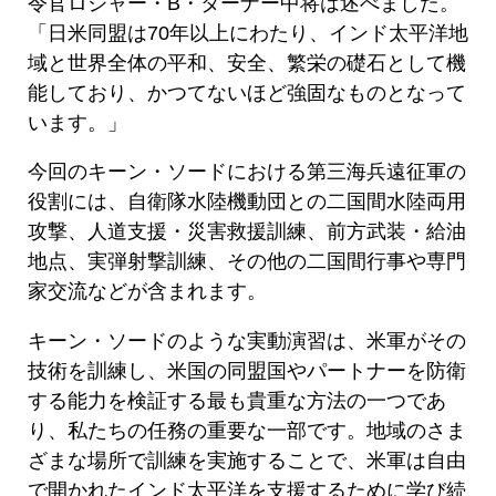
令官ロジャー・B・ターナー中将は述べました。
「日米同盟は70年以上にわたり、インド太平洋地
域と世界全体の平和、安全、繁栄の礎石として機
能しており、かつてないほど強固なものとなって
います。」
今回のキーン・ソードにおける第三海兵遠征軍の
役割には、自衛隊水陸機動団との二国間水陸両用
攻撃、人道支援・災害救援訓練、前方武装・給油
地点、実弾射撃訓練、その他の二国間行事や専門
家交流などが含まれます。
キーン・ソードのような実動演習は、米軍がその
技術を訓練し、米国の同盟国やパートナーを防衛
する能力を検証する最も貴重な方法の一つであ
り、私たちの任務の重要な一部です。地域のさま
ざまな場所で訓練を実施することで、米軍は自由
で開かれたインド太平洋を支援するために学び続